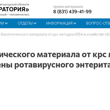
егородской области
прием материала
РАТОРИЯ»
8 (831) 439-41-99
рный – человечество.
ИИ
ОТДЕЛЫ
ИНФОРМАЦИЯ
ВОПРОС-ОТВ
 биологического материала от крс методом ИФА в хозяйстве об
ического материала от крс
ны ротавирусного энтерита