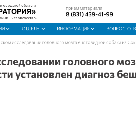
егородской области
прием материала
РАТОРИЯ»
8 (831) 439-41-99
рный – человечество.
ИИ
ОТДЕЛЫ
ИНФОРМАЦИЯ
ВОПРОС-ОТВ
ском исследовании головного мозга енотовидной собаки из Сок
следовании головного мозг
ти установлен диагноз беш