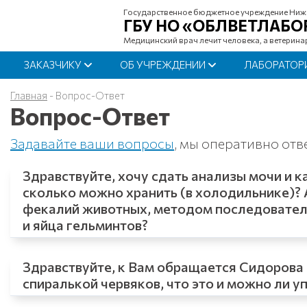
Государственное бюджетное учреждение Ниж
ГБУ НО «ОБЛВЕТЛАБО
Медицинский врач лечит человека, а ветерина
ЗАКАЗЧИКУ
ОБ УЧРЕЖДЕНИИ
ЛАБОРАТОР
Главная
-
Вопрос-Ответ
Вопрос-Ответ
Задавайте ваши вопросы
, мы оперативно от
Здравствуйте, хочу сдать анализы мочи и 
сколько можно хранить (в холодильнике)? 
фекалий животных, методом последователь
и яйца гельминтов?
Здравствуйте, к Вам обращается Сидорова 
спиралькой червяков, что это и можно ли у