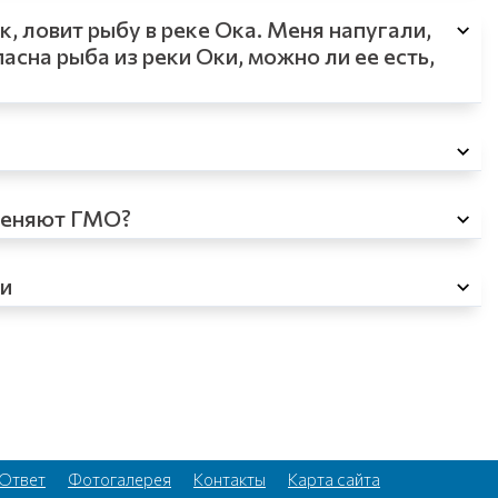
, ловит рыбу в реке Ока. Меня напугали,
асна рыба из реки Оки, можно ли ее есть,
именяют ГМО?
ви
Ответ
Фотогалерея
Контакты
Карта сайта