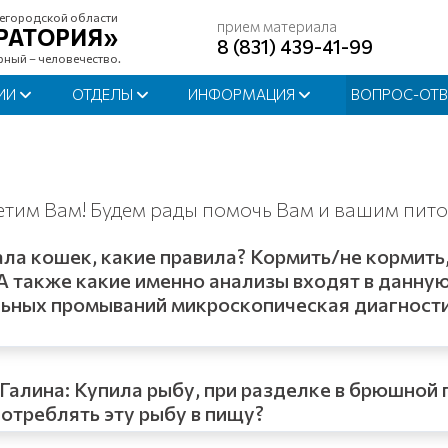
егородской области
прием материала
РАТОРИЯ»
8 (831) 439-41-99
рный – человечество.
ИИ
ОТДЕЛЫ
ИНФОРМАЦИЯ
ВОПРОС-ОТВ
ветим Вам! Будем рады помочь Вам и вашим пит
кала кошек, какие правила? Кормить/не кормить
А также какие именно анализы входят в данну
ных промываний микроскопическая диагностика
Галина: Купила рыбу, при разделке в брюшной
потреблять эту рыбу в пищу?