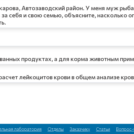
арова, Автозаводский район. У меня муж рыбак
за себя и свою семью, объясните, насколько оп
ть.
ованных продуктах, а для корма животным пр
расчет лейкоцитов крови в общем анализе кро
ельная лаборатория
Отделы
Заказчику
Статьи
Вопрос-